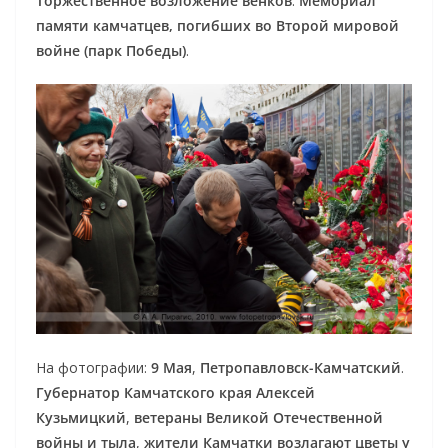
Торжественное возложение венков
.
Мемориал
памяти камчатцев, погибших во Второй мировой
войне (парк Победы)
.
На фотографии:
9 Мая
,
Петропавловск-Камчатский
.
Губернатор Камчатского края Алексей
Кузьмицкий
,
ветераны Великой Отечественной
войны и тыла
,
жители Камчатки
возлагают цветы у