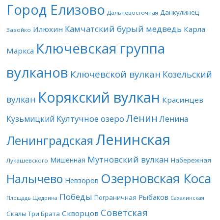
Город Елизово
Данкулинец
Дальневосточная
Камчатский бурый медведь
Илюхин
Карла
Завойко
Ключевская группа
Маркса
вулканов
Ключевской вулкан
Козельский
Корякский вулкан
вулкан
Красинцев
Ленин
Култучное озеро
Кузьмицкий
Ленина
Ленинская
Ленинградская
Мутновский вулкан
Мишенная
Набережная
Лукашевского
Озерновская Коса
Налычево
Невзоров
Победы
Рыбаков
Пограничная
Площадь Щедрина
Сахалинская
Советская
Скворцов
Скалы Три Брата