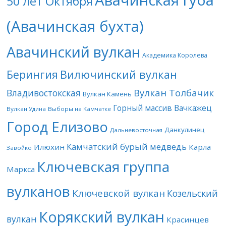
Авачинская губа
50 лет Октября
(Авачинская бухта)
Авачинский вулкан
Академика Королева
Берингия
Вилючинский вулкан
Вулкан Толбачик
Владивостокская
Вулкан Камень
Горный массив Вачкажец
Вулкан Удина
Выборы на Камчатке
Город Елизово
Данкулинец
Дальневосточная
Камчатский бурый медведь
Илюхин
Карла
Завойко
Ключевская группа
Маркса
вулканов
Ключевской вулкан
Козельский
Корякский вулкан
вулкан
Красинцев