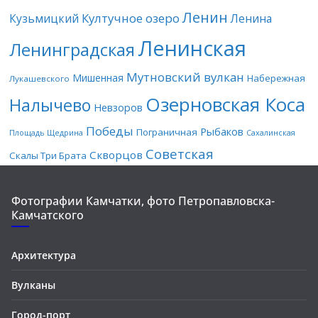
Ленин
Култучное озеро
Кузьмицкий
Ленина
Ленинская
Ленинградская
Мутновский вулкан
Мишенная
Набережная
Лукашевского
Озерновская Коса
Налычево
Невзоров
Победы
Рыбаков
Пограничная
Площадь Щедрина
Сахалинская
Советская
Скворцов
Скалы Три Брата
Фотографии Камчатки, фото Петропавловска-
Камчатского
Архитектура
Вулканы
Город-порт