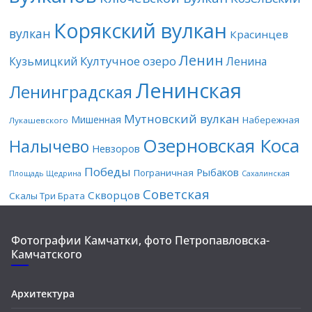
Корякский вулкан
вулкан
Красинцев
Ленин
Култучное озеро
Кузьмицкий
Ленина
Ленинская
Ленинградская
Мутновский вулкан
Мишенная
Набережная
Лукашевского
Озерновская Коса
Налычево
Невзоров
Победы
Рыбаков
Пограничная
Площадь Щедрина
Сахалинская
Советская
Скворцов
Скалы Три Брата
Фотографии Камчатки, фото Петропавловска-
Камчатского
Архитектура