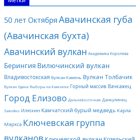
Метки
Авачинская губа
50 лет Октября
(Авачинская бухта)
Авачинский вулкан
Академика Королева
Берингия
Вилючинский вулкан
Вулкан Толбачик
Владивостокская
Вулкан Камень
Горный массив Вачкажец
Вулкан Удина
Выборы на Камчатке
Город Елизово
Данкулинец
Дальневосточная
Камчатский бурый медведь
Илюхин
Карла
Завойко
Ключевская группа
Маркса
вулканов
Ключевской вулкан
Козельский