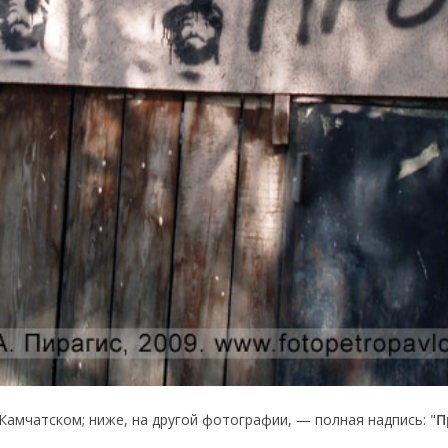
амчатском; ниже, на другой фотографии, — полная надпись: "
П