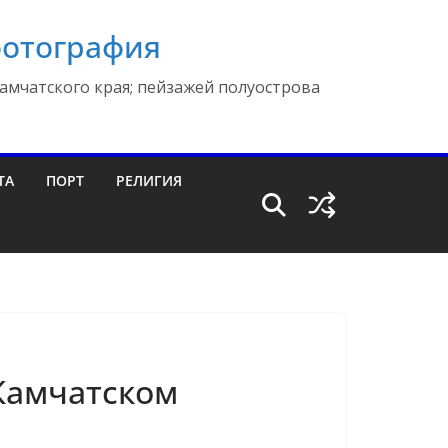
фотография
амчатского края; пейзажей полуострова
ТА
ПОРТ
РЕЛИГИЯ
Камчатском