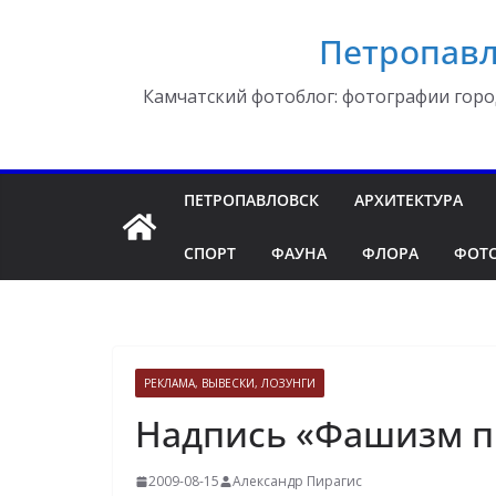
Перейти
Петропавл
к
содержимому
Камчатский фотоблог: фотографии горо
ПЕТРОПАВЛОВСК
АРХИТЕКТУРА
СПОРТ
ФАУНА
ФЛОРА
ФОТ
РЕКЛАМА, ВЫВЕСКИ, ЛОЗУНГИ
Надпись «Фашизм п
2009-08-15
Александр Пирагис