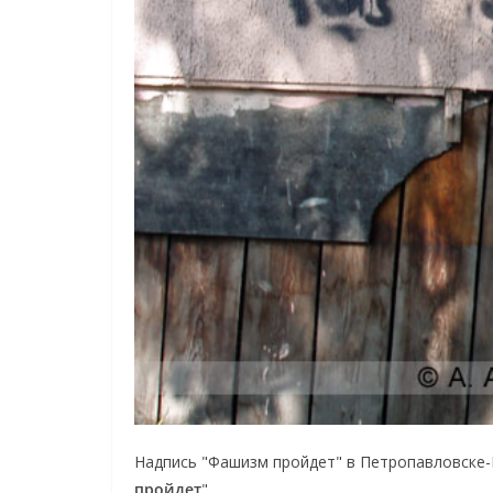
Надпись "Фашизм пройдет" в Петропавловске-К
пройдет
".