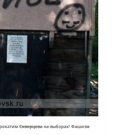
рокатим
Скворцова
на выборах! Фашизм