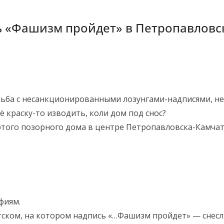
 «Фашизм пройдет» в Петропавловс
орьба с несанкционированными лозунгами-надписями, не
ё краску-то изводить, коли дом под снос?
и этого позорного дома в центре Петропавловска-Камчат
фиям.
ском, на котором надпись «…Фашизм пройдет» — снесл