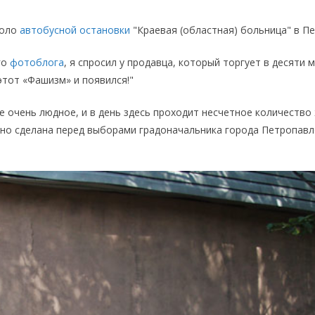
коло
автобусной остановки
"Краевая (областная) больница" в П
го
фотоблога
, я спросил у продавца, который торгует в десяти 
этот «Фашизм» и появился!"
оде очень людное, и в день здесь проходит несчетное количеств
ьно сделана перед выборами градоначальника города Петропавл