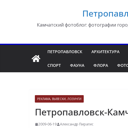
Перейти
Петропавл
к
содержимому
Камчатский фотоблог: фотографии горо
ПЕТРОПАВЛОВСК
АРХИТЕКТУРА
СПОРТ
ФАУНА
ФЛОРА
ФОТ
РЕКЛАМА, ВЫВЕСКИ, ЛОЗУНГИ
Петропавловск-Камч
2009-06-19
Александр Пирагис