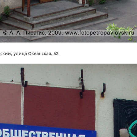
тский
,
улица Океанская, 52
.