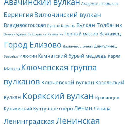
Авачинский вулкан
Академика Королева
Берингия
Вилючинский вулкан
Вулкан Толбачик
Владивостокская
Вулкан Камень
Горный массив Вачкажец
Вулкан Удина
Выборы на Камчатке
Город Елизово
Данкулинец
Дальневосточная
Камчатский бурый медведь
Илюхин
Карла
Завойко
Ключевская группа
Маркса
вулканов
Ключевской вулкан
Козельский
Корякский вулкан
вулкан
Красинцев
Ленин
Култучное озеро
Кузьмицкий
Ленина
Ленинская
Ленинградская