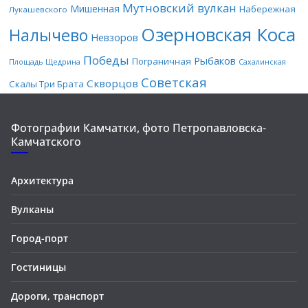
Мутновский вулкан
Мишенная
Набережная
Лукашевского
Озерновская Коса
Налычево
Невзоров
Победы
Рыбаков
Пограничная
Площадь Щедрина
Сахалинская
Советская
Скворцов
Скалы Три Брата
Фотографии Камчатки, фото Петропавловска-
Камчатского
Архитектура
Вулканы
Город-порт
Гостиницы
Дороги, транспорт