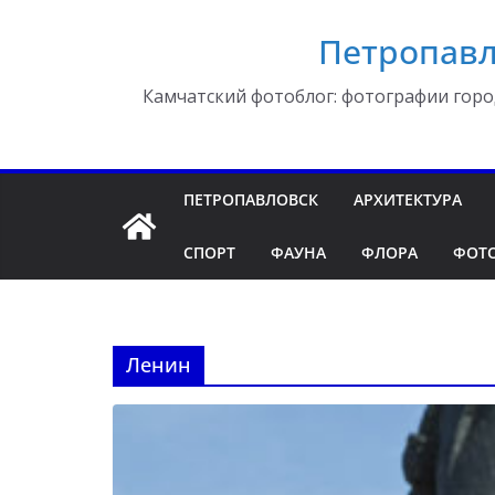
Перейти
Петропавл
к
содержимому
Камчатский фотоблог: фотографии горо
ПЕТРОПАВЛОВСК
АРХИТЕКТУРА
СПОРТ
ФАУНА
ФЛОРА
ФОТ
Ленин