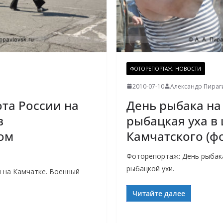
ФОТОРЕПОРТАЖ, НОВОСТИ
2010-07-10
Александр Пираг
та России на
День рыбака на
в
рыбацкая уха в
ом
Камчатского (ф
Фоторепортаж: День рыбак
рыбацкой ухи.
 на Камчатке. Военный
Читайте далее