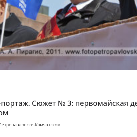
епортаж. Сюжет № 3: первомайская д
ом
Петропавловске-Камчатском.