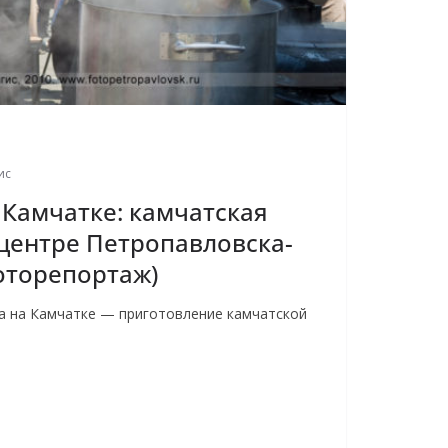
ис
 Камчатке: камчатская
 центре Петропавловска-
оторепортаж)
а на Камчатке — приготовление камчатской