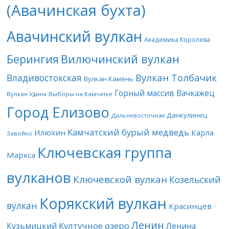
(Авачинская бухта)
Авачинский вулкан
Академика Королева
Берингия
Вилючинский вулкан
Вулкан Толбачик
Владивостокская
Вулкан Камень
Горный массив Вачкажец
Вулкан Удина
Выборы на Камчатке
Город Елизово
Данкулинец
Дальневосточная
Камчатский бурый медведь
Илюхин
Карла
Завойко
Ключевская группа
Маркса
вулканов
Ключевской вулкан
Козельский
Корякский вулкан
вулкан
Красинцев
Ленин
Култучное озеро
Кузьмицкий
Ленина