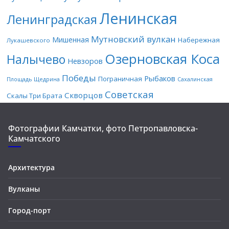
Ленинская
Ленинградская
Мутновский вулкан
Мишенная
Набережная
Лукашевского
Озерновская Коса
Налычево
Невзоров
Победы
Рыбаков
Пограничная
Площадь Щедрина
Сахалинская
Советская
Скворцов
Скалы Три Брата
Фотографии Камчатки, фото Петропавловска-
Камчатского
Архитектура
Вулканы
Город-порт