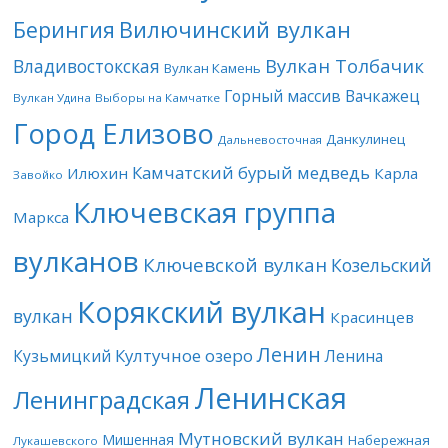
Берингия
Вилючинский вулкан
Вулкан Толбачик
Владивостокская
Вулкан Камень
Горный массив Вачкажец
Вулкан Удина
Выборы на Камчатке
Город Елизово
Данкулинец
Дальневосточная
Камчатский бурый медведь
Илюхин
Карла
Завойко
Ключевская группа
Маркса
вулканов
Ключевской вулкан
Козельский
Корякский вулкан
вулкан
Красинцев
Ленин
Култучное озеро
Кузьмицкий
Ленина
Ленинская
Ленинградская
Мутновский вулкан
Мишенная
Набережная
Лукашевского