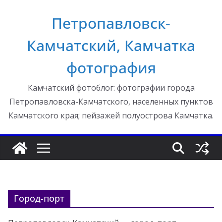
Перейти
Петропавловск-
к
содержимому
Камчатский, Камчатка
фотография
Камчатский фотоблог: фотографии города
Петропавловска-Камчатского, населенных пунктов
Камчатского края; пейзажей полуострова Камчатка.
Город-порт