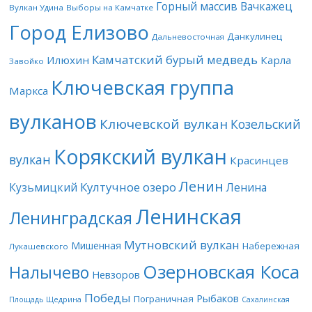
Горный массив Вачкажец
Вулкан Удина
Выборы на Камчатке
Город Елизово
Данкулинец
Дальневосточная
Камчатский бурый медведь
Илюхин
Карла
Завойко
Ключевская группа
Маркса
вулканов
Ключевской вулкан
Козельский
Корякский вулкан
вулкан
Красинцев
Ленин
Култучное озеро
Кузьмицкий
Ленина
Ленинская
Ленинградская
Мутновский вулкан
Мишенная
Набережная
Лукашевского
Озерновская Коса
Налычево
Невзоров
Победы
Рыбаков
Пограничная
Площадь Щедрина
Сахалинская